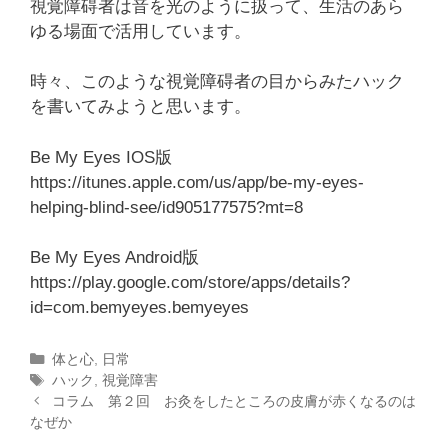
視覚障碍者は音を光のように扱って、生活のあら
ゆる場面で活用しています。
時々、このような視覚障碍者の目からみたハック
を書いてみようと思います。
Be My Eyes IOS版
https://itunes.apple.com/us/app/be-my-eyes-
helping-blind-see/id905177575?mt=8
Be My Eyes Android版
https://play.google.com/store/apps/details?
id=com.bemyeyes.bemyeyes
カ
体と心
,
日常
テ
タ
ハック
,
視覚障害
投
ゴ
グ
コラム 第２回 お灸をしたところの皮膚が赤くなるのは
稿
なぜか
リ
ナ
ー