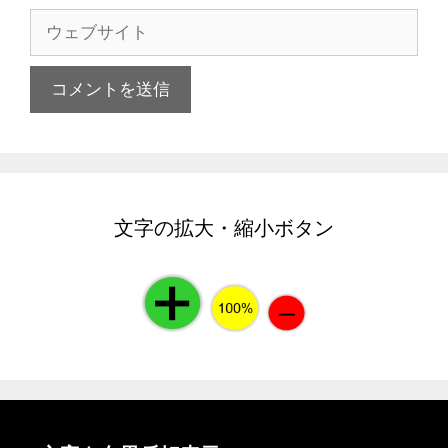
ル
ウ
ア
ェ
ド
ブ
レ
サ
ス
イ
ト
文字の拡大・縮小ボタン