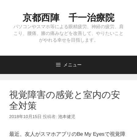
コ
ン
京都西陣 千一治療院
テ
ン
パソコンやスマホ等による眼精疲労、神経の疲労、肩
こり、腰痛、膝の痛みなどを改善して、やりたいこと
ツ
がやれる幸せを目指します。
へ
ス
キ
ッ
メニュー
プ
視覚障害の感覚と室内の安
全対策
2018年10月15日
投稿者:
池本健児
最近、友人がスマホアプリのBe My Eyesで視覚障