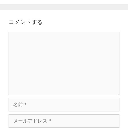
ビ
ゲ
ー
コメントする
シ
ョ
ン
C
o
m
m
e
n
t
名
前
メ
ー